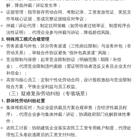
解，降低仲裁 / 诉讼发生率；
证据管理：指导留存劳动合同、考勤记录、工资发放凭证、奖惩文
件等核心证据，形成完整证据链应对争议；
仲裁 / 诉讼代理：制定抗辩策略（如劳动者过错举证、制度程序合
法性证明），代理企业参与仲裁与诉讼，降低赔偿风险。
特殊用工模式合规管理
劳务派遣与外包：区分劳务派遣（三性岗位限制）与业务外包（非
劳动关系），审核合作协议避免 “假外包真派遣” 风险；
竞业限制与保密：起草竞业限制协议（明确范围 / 期限 / 补偿
金），代理竞业限制违约索赔（需证明劳动者违反义务且企业支付
补偿金）；
高管与核心员工：定制个性化劳动合同，设计股权激励与竞业限制
组合方案，平衡企业利益与员工权益。
（三）疑难复杂劳动纠纷（专项场景）
群体性劳动纠纷处置
集体维权应对：为企业提供裁员方案合规审查（含经济性裁员程
序），代理企业参与集体仲裁 / 诉讼，协调政府部门化解群体性事
件；
农民工讨薪：协助建筑企业落实农民工工资专用账户制度，代理处
理包工头卷款逃匿后的工资支付纠纷。