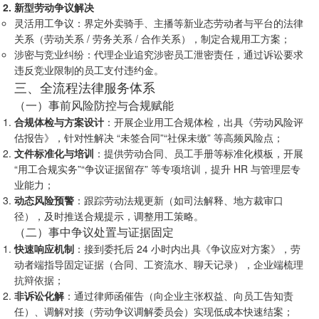
新型劳动争议解决
灵活用工争议：界定外卖骑手、主播等新业态劳动者与平台的法律
关系（劳动关系 / 劳务关系 / 合作关系），制定合规用工方案；
涉密与竞业纠纷：代理企业追究涉密员工泄密责任，通过诉讼要求
违反竞业限制的员工支付违约金。
三、全流程法律服务体系
（一）事前风险防控与合规赋能
合规体检与方案设计
：开展企业用工合规体检，出具《劳动风险评
估报告》，针对性解决 “未签合同”“社保未缴” 等高频风险点；
文件标准化与培训
：提供劳动合同、员工手册等标准化模板，开展
“用工合规实务”“争议证据留存” 等专项培训，提升 HR 与管理层专
业能力；
动态风险预警
：跟踪劳动法规更新（如司法解释、地方裁审口
径），及时推送合规提示，调整用工策略。
（二）事中争议处置与证据固定
快速响应机制
：接到委托后 24 小时内出具《争议应对方案》，劳
动者端指导固定证据（合同、工资流水、聊天记录），企业端梳理
抗辩依据；
非诉讼化解
：通过律师函催告（向企业主张权益、向员工告知责
任）、调解对接（劳动争议调解委员会）实现低成本快速结案；