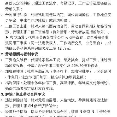
身份认定等纠纷，通过工资流水、考勤记录、工作证等证据链确认
劳动关系；
合同履行纠纷：处理试用期违法约定、岗位调岗降薪、工作地点变
更争议，主张合同继续履行或违约赔偿；
二倍工资主张：针对未签书面劳动合同、劳动合同到期未续签等情
形，代理主张二倍工资差额（例外情形：劳动者故意拒签除外）。
▶ 典型场景：代理王某诉某数字公司劳动争议案，结合关联企业
混同用工事实（同一法定代表人、工作场所交叉、业务重合），成
功确认劳动关系并追回欠发工资 12 万元。
劳动报酬与福利争议
工资拖欠维权：代理追索基本工资、绩效奖金、提成工资，通过劳
动监察投诉、仲裁 / 诉讼主张工资支付及 25% 经济补偿金；
加班费核算：梳理考勤记录（电子打卡、加班审批单），区分延时
/ 休息日 / 法定节假日加班，精准核算加班费差额；
福利保障：处理未休年休假工资、高温津贴、年终奖支付等纠纷，
确保劳动者法定福利权益实现。
解除 / 终止劳动合同争议
违法解除赔偿：针对无理由辞退、末位淘汰、孕期解雇等违法情
形，代理主张 2N 倍经济赔偿金；
经济补偿协商：协助协商解除劳动合同，核算 N 倍或 N+1 倍经济
补偿金（含工作年限认定、月工资标准确定）；