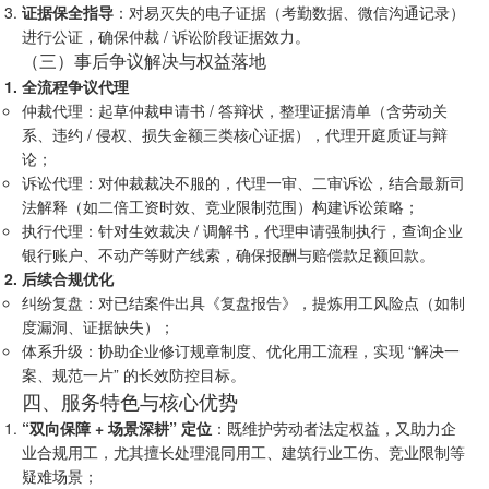
证据保全指导
：对易灭失的电子证据（考勤数据、微信沟通记录）
进行公证，确保仲裁 / 诉讼阶段证据效力。
（三）事后争议解决与权益落地
全流程争议代理
仲裁代理：起草仲裁申请书 / 答辩状，整理证据清单（含劳动关
系、违约 / 侵权、损失金额三类核心证据），代理开庭质证与辩
论；
诉讼代理：对仲裁裁决不服的，代理一审、二审诉讼，结合最新司
法解释（如二倍工资时效、竞业限制范围）构建诉讼策略；
执行代理：针对生效裁决 / 调解书，代理申请强制执行，查询企业
银行账户、不动产等财产线索，确保报酬与赔偿款足额回款。
后续合规优化
纠纷复盘：对已结案件出具《复盘报告》，提炼用工风险点（如制
度漏洞、证据缺失）；
体系升级：协助企业修订规章制度、优化用工流程，实现 “解决一
案、规范一片” 的长效防控目标。
四、服务特色与核心优势
“双向保障 + 场景深耕” 定位
：既维护劳动者法定权益，又助力企
业合规用工，尤其擅长处理混同用工、建筑行业工伤、竞业限制等
疑难场景；