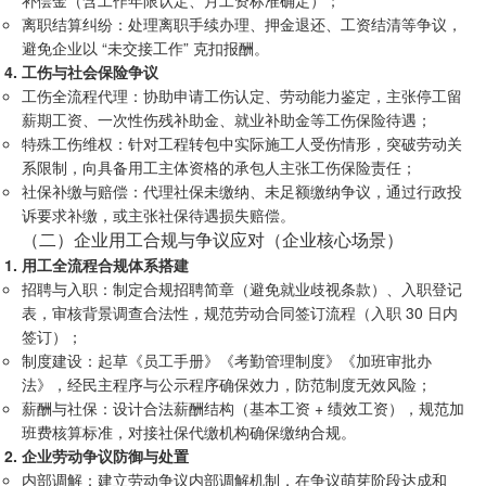
离职结算纠纷：处理离职手续办理、押金退还、工资结清等争议，
避免企业以 “未交接工作” 克扣报酬。
工伤与社会保险争议
工伤全流程代理：协助申请工伤认定、劳动能力鉴定，主张停工留
薪期工资、一次性伤残补助金、就业补助金等工伤保险待遇；
特殊工伤维权：针对工程转包中实际施工人受伤情形，突破劳动关
系限制，向具备用工主体资格的承包人主张工伤保险责任；
社保补缴与赔偿：代理社保未缴纳、未足额缴纳争议，通过行政投
诉要求补缴，或主张社保待遇损失赔偿。
（二）企业用工合规与争议应对（企业核心场景）
用工全流程合规体系搭建
招聘与入职：制定合规招聘简章（避免就业歧视条款）、入职登记
表，审核背景调查合法性，规范劳动合同签订流程（入职 30 日内
签订）；
制度建设：起草《员工手册》《考勤管理制度》《加班审批办
法》，经民主程序与公示程序确保效力，防范制度无效风险；
薪酬与社保：设计合法薪酬结构（基本工资 + 绩效工资），规范加
班费核算标准，对接社保代缴机构确保缴纳合规。
企业劳动争议防御与处置
内部调解：建立劳动争议内部调解机制，在争议萌芽阶段达成和