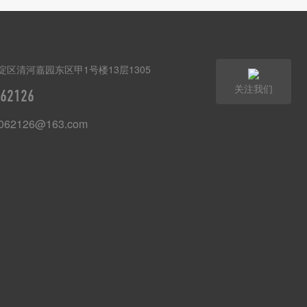
淀区清河嘉园东区甲1号楼13层1305
关注我们
62126
1062126@163.com