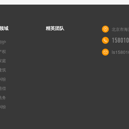
领域
精英团队
北京市海
158010
辩护
产权
ls1580
家庭
建筑
纠纷
赔偿
法务
纠纷